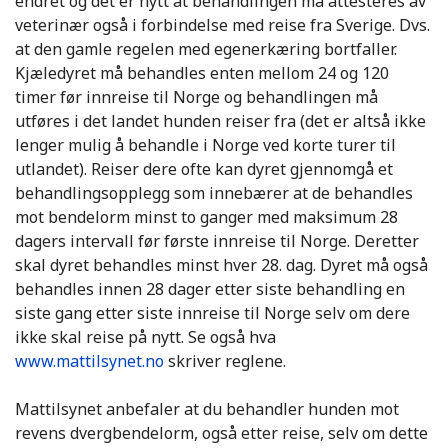
endret og det er nytt at behandlingen må attesteres av
veterinær også i forbindelse med reise fra Sverige. Dvs.
at den gamle regelen med egenerkæring bortfaller.
Kjæledyret må behandles enten mellom 24 og 120
timer før innreise til Norge og behandlingen må
utføres i det landet hunden reiser fra (det er altså ikke
lenger mulig å behandle i Norge ved korte turer til
utlandet). Reiser dere ofte kan dyret gjennomgå et
behandlingsopplegg som innebærer at de behandles
mot bendelorm minst to ganger med maksimum 28
dagers intervall før første innreise til Norge. Deretter
skal dyret behandles minst hver 28. dag. Dyret må også
behandles innen 28 dager etter siste behandling en
siste gang etter siste innreise til Norge selv om dere
ikke skal reise på nytt. Se også hva
www.mattilsynet.no
skriver reglene.
Mattilsynet anbefaler at du behandler hunden mot
revens dvergbendelorm, også etter reise, selv om dette