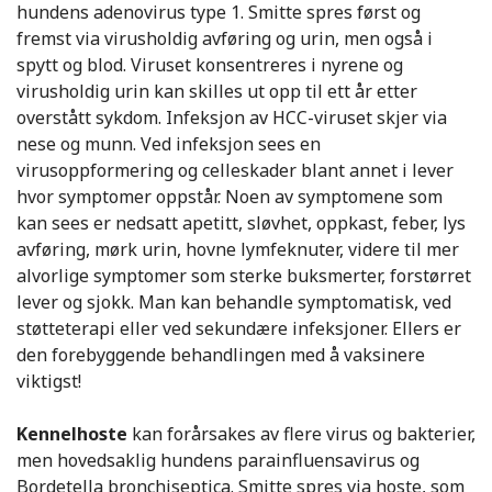
hundens adenovirus type 1. Smitte spres først og
fremst via virusholdig avføring og urin, men også i
spytt og blod. Viruset konsentreres i nyrene og
virusholdig urin kan skilles ut opp til ett år etter
overstått sykdom. Infeksjon av HCC-viruset skjer via
nese og munn. Ved infeksjon sees en
virusoppformering og celleskader blant annet i lever
hvor symptomer oppstår. Noen av symptomene som
kan sees er nedsatt apetitt, sløvhet, oppkast, feber, lys
avføring, mørk urin, hovne lymfeknuter, videre til mer
alvorlige symptomer som sterke buksmerter, forstørret
lever og sjokk. Man kan behandle symptomatisk, ved
støtteterapi eller ved sekundære infeksjoner. Ellers er
den forebyggende behandlingen med å vaksinere
viktigst!
Kennelhoste
kan forårsakes av flere virus og bakterier,
men hovedsaklig hundens parainfluensavirus og
Bordetella bronchiseptica. Smitte spres via hoste, som