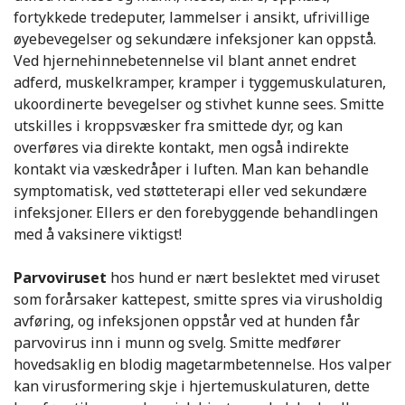
fortykkede tredeputer, lammelser i ansikt, ufrivillige
øyebevegelser og sekundære infeksjoner kan oppstå.
Ved hjernehinnebetennelse vil blant annet endret
adferd, muskelkramper, kramper i tyggemuskulaturen,
ukoordinerte bevegelser og stivhet kunne sees. Smitte
utskilles i kroppsvæsker fra smittede dyr, og kan
overføres via direkte kontakt, men også indirekte
kontakt via væskedråper i luften. Man kan behandle
symptomatisk, ved støtteterapi eller ved sekundære
infeksjoner. Ellers er den forebyggende behandlingen
med å vaksinere viktigst!
Parvoviruset
hos hund er nært beslektet med viruset
som forårsaker kattepest, smitte spres via virusholdig
avføring, og infeksjonen oppstår ved at hunden får
parvovirus inn i munn og svelg. Smitte medfører
hovedsaklig en blodig magetarmbetennelse. Hos valper
kan virusformering skje i hjertemuskulaturen, dette