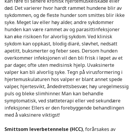
kan føre til senere kronisk hjertemuskelskade eller
død. Det varierer hvor hardt rammet hundene blir av
sykdommen, og de fleste hunder som smittes blir ikke
syke. Meget lav eller høy alder, andre sykdommer
hunden kan være rammet av og parasittinfeksjoner
kan øke risikoen for alvorlig sykdom. Ved klinisk
sykdom kan oppkast, blodig diaré, sløvhet, nedsatt
apetitt, buksmerter og feber sees. Dersom hunden
overkommer infeksjonen vil den bli frisk i løpet av et
par dager, ofte uten medisinsk hjelp. Uvaksinerte
valper kan bli alvorlig syke. Tegn på virusformering i
hjertemuskulaturen hos valper er blant annet spede
valper, hjertesvikt, åndedrettsbesvær, høy uregelmessig
puls og bleke slimhinner. Man kan behandle
symptomatisk, ved støtteterapi eller ved sekundære
infeksjoner. Ellers er den forebyggende behandlingen
med å vaksinere viktigst!
Smittsom leverbetennelse (HCC)
, forårsakes av