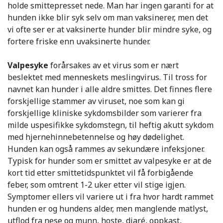
holde smittepresset nede. Man har ingen garanti for at
hunden ikke blir syk selv om man vaksinerer, men det
vi ofte ser er at vaksinerte hunder blir mindre syke, og
fortere friske enn uvaksinerte hunder.
Valpesyke
forårsakes av et virus som er nært
beslektet med menneskets meslingvirus. Til tross for
navnet kan hunder i alle aldre smittes. Det finnes flere
forskjellige stammer av viruset, noe som kan gi
forskjellige kliniske sykdomsbilder som varierer fra
milde uspesifikke sykdomstegn, til heftig akutt sykdom
med hjernehinnebetennelse og høy dødelighet.
Hunden kan også rammes av sekundære infeksjoner.
Typisk for hunder som er smittet av valpesyke er at de
kort tid etter smittetidspunktet vil få forbigående
feber, som omtrent 1-2 uker etter vil stige igjen.
Symptomer ellers vil variere ut i fra hvor hardt rammet
hunden er og hundens alder, men manglende matlyst,
utflod fra nese og munn, hoste, diaré, oppkast,