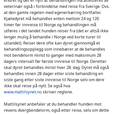
endret og det er nytt at behandlingen må attesteres av
veterinær også i forbindelse med reise fra Sverige. Dvs.
at den gamle regelen med egenerkæring bortfaller.
Kjæledyret må behandles enten mellom 24 og 120
timer før innreise til Norge og behandlingen må
utføres i det landet hunden reiser fra (det er altså ikke
lenger mulig å behandle i Norge ved korte turer til
utlandet). Reiser dere ofte kan dyret gjennomgå et
behandlingsopplegg som innebærer at de behandles
mot bendelorm minst to ganger med maksimum 28
dagers intervall før første innreise til Norge. Deretter
skal dyret behandles minst hver 28. dag. Dyret må også
behandles innen 28 dager etter siste behandling en
siste gang etter siste innreise til Norge selv om dere
ikke skal reise på nytt. Se også hva
www.mattilsynet.no
skriver reglene.
Mattilsynet anbefaler at du behandler hunden mot
revens dvergbendelorm, også etter reise, selv om dette